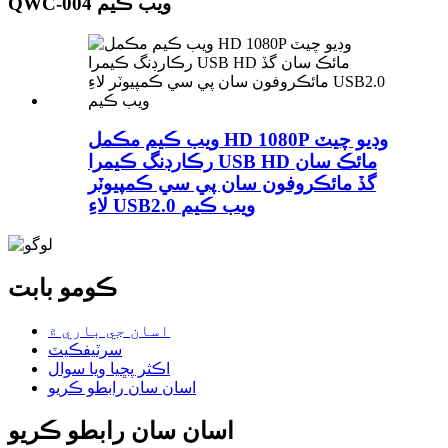
QWC-004 ويب ڪيم
ويب ڪيم مڪمل HD 1080P وڊيو چيٽ
رڪارڊنگ ڪيمرا USB HD مائڪ سان
گڏ مائڪروفون سان پي سي ڪمپيوٽر
لاءِ USB2.0 ويب ڪيم
ڪومو بابت
اسان جي باري ۾
سرٽيفڪيٽ
اڪثر پڇيا ويا سوال
اسان سان رابطو ڪريو
اسان سان رابطو ڪريو