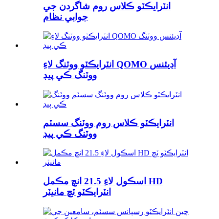
انٽرايڪٽو ڪلاس روم شاگردن جي
جوابي نظام
انٽرايڪٽو ووٽنگ لاءِ QOMO آڊيئنس
ووٽنگ ڪي پيڊ
انٽرايڪٽو ڪلاس روم ووٽنگ سسٽم
ووٽنگ ڪي پيڊ
اسڪول لاءِ 21.5 انچ مڪمل HD
انٽرايڪٽو ٽچ مانيٽر