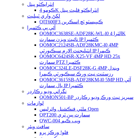
انٽرايڪٽو پينل
ڪومو 4K انٽرايڪٽو فليٽ پينل
لکڻ واري ٽيبليٽ
QIT600F3 ڪيپيسٽو ٽچ اسڪرين
آئي پي ڪئميرا
QOMOC3638SE-ADF28K-WL-l0 ​​الٽرا 4K
نائيٽ ويزن سمارٽ IP ڪئميرا
QOMOC2124SB-ADF28KMC-l0 4MP
انٽيليجنٽ الارم سيڪيورٽي IP ڪيمرا
QOMOC6424SR-X25-VF 4MP HD 25x
سمارٽ PTZ ڪئميرا
QOMOC324LE-DSF28K-G 4MP وينڊل
رزسٽنٽ نيٽ ورڪ سيڪيورٽي ڪيمرا
QOMOC3615SB-ADF28KM-l0 5MP HD آئي
بال سمارٽ IP ڪئميرا
نگراني وڊيو رڪارڊر
QOMON501-BP سيريز نيٽ ورڪ وڊيو رڪارڊر
لوازمات
ملٽي فنڪشنل وائرليس Qpen
QPT200 سمارٽ پين ٽري
QWC-004 ويب ڪيم
سافٽ ويئر
فلو! ورڪز پرو