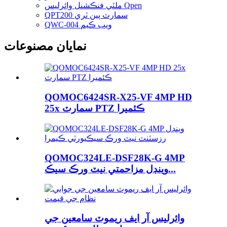
ملٽي فنڪشنل وائرليس Qpen
QPT200 سمارٽ پين ٽري
QWC-004 ويب ڪيم
نمايان مصنوعات
QOMOC6424SR-X25-VF 4MP HD
25x سمارٽ PTZ ڪئميرا
QOMOC324LE-DSF28K-G 4MP
وينڊل مزاحمتي نيٽ ورڪ سيڪ...
وائرليس آر ايف ريموٽ سامعين جي