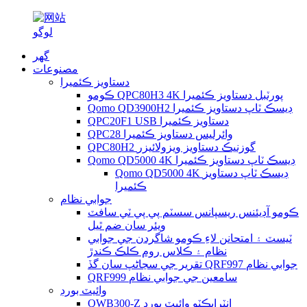
گھر
مصنوعات
دستاويز ڪئميرا
ڪومو QPC80H3 4K پورٽبل دستاويز ڪئميرا
Qomo QD3900H2 ڊيسڪ ٽاپ دستاويز ڪئميرا
QPC20F1 USB دستاويز ڪئميرا
QPC28 وائرليس دستاويز ڪئميرا
QPC80H2 گوزنيڪ دستاويز ويزولائيزر
Qomo QD5000 4K ڊيسڪ ٽاپ دستاويز ڪئميرا
Qomo QD5000 4K ڊيسڪ ٽاپ دستاويز
ڪئميرا
جوابي نظام
ڪومو آڊيئنس ريسپانس سسٽم پي پي ٽي سافٽ
ويئر سان ضم ٿيل
ٽيسٽ ۽ امتحانن لاءِ ڪومو شاگردن جي جوابي
نظام ۽ ڪلاس روم ڪلڪ ڪندڙ
تقرير جي سڃاڻپ سان گڏ QRF997 جوابي نظام
QRF999 سامعين جي جوابي نظام
وائيٽ بورڊ
QWB300-Z انٽرايڪٽو وائيٽ بورڊ