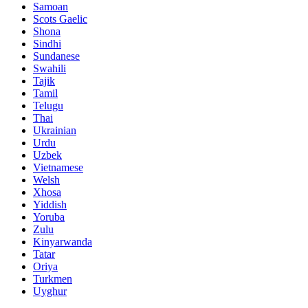
Samoan
Scots Gaelic
Shona
Sindhi
Sundanese
Swahili
Tajik
Tamil
Telugu
Thai
Ukrainian
Urdu
Uzbek
Vietnamese
Welsh
Xhosa
Yiddish
Yoruba
Zulu
Kinyarwanda
Tatar
Oriya
Turkmen
Uyghur