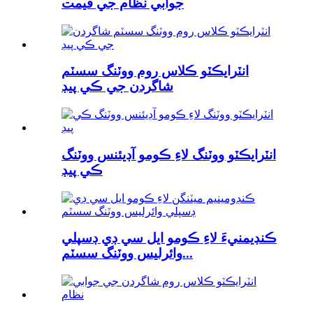
جوابي نظام جي قيمت
انٽرايڪٽو ڪلاس روم ووٽنگ سسٽم
شاگردن جي ڪي پيڊ
انٽرايڪٽو ووٽنگ لاءِ ڪومو آڊيئنس ووٽنگ
ڪي پيڊ
ڪنڊيمنيءَ لاءِ ڪومو ايل سي ڊي ڊسپلي
وائرليس ووٽنگ سسٽم...