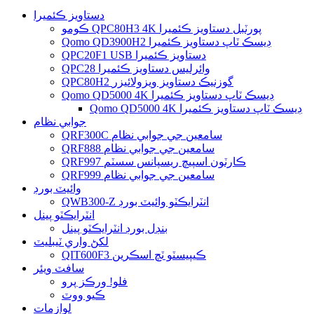
دستاويز ڪئميرا
ڪومو QPC80H3 4K پورٽبل دستاويز ڪئميرا
Qomo QD3900H2 ڊيسڪ ٽاپ دستاويز ڪئميرا
QPC20F1 USB دستاويز ڪئميرا
QPC28 وائرليس دستاويز ڪئميرا
QPC80H2 گوزنيڪ دستاويز ويزولائيزر
Qomo QD5000 4K ڊيسڪ ٽاپ دستاويز ڪئميرا
Qomo QD5000 4K ڊيسڪ ٽاپ دستاويز ڪئميرا
جوابي نظام
QRF300C سامعين جي جوابي نظام
QRF888 سامعين جي جوابي نظام
QRF997 ڪارٽون اسپيچ ريسپانس سسٽم
QRF999 سامعين جي جوابي نظام
وائيٽ بورڊ
QWB300-Z انٽرايڪٽو وائيٽ بورڊ
انٽرايڪٽو پينل
بنڊل بورڊ انٽرايڪٽو پينل
لکڻ واري ٽيبليٽ
QIT600F3 ڪيپيسٽو ٽچ اسڪرين
سافٽ ويئر
فلو! ورڪز پرو
ڪيو ووٽ
لوازمات