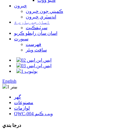
ڪيو ووٽ
خبرون
ڪمپني جون خبرون
انڊسٽري خبرون
اسان جي باري ۾
سرٽيفڪيٽ
اسان سان رابطو ڪريو
سپورٽ
فهرست
سافٽ ويئر
English
گھر
مصنوعات
لوازمات
QWC-004 ويب ڪيم
درجا بندي