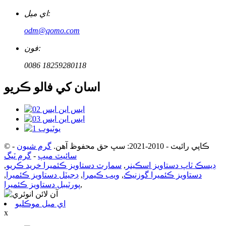
اي ميل:
odm@qomo.com
فون:
0086 18259280118
اسان کي فالو ڪريو
© ڪاپي رائيٽ - 2010-2021: سڀ حق محفوظ آهن.
گرم شيون
-
سائيٽ ميپ
-
گرم ٽيگ
ڊيسڪ ٽاپ دستاويز اسڪينر
,
سمارٽ دستاويز ڪئميرا خريد ڪريو
,
دستاويز ڪئميرا گوزنيڪ
,
ويب ڪيمرا
,
ڊجيٽل دستاويز ڪئميرا
,
,
پورٽيبل دستاويز ڪئميرا
اي ميل موڪليو
x