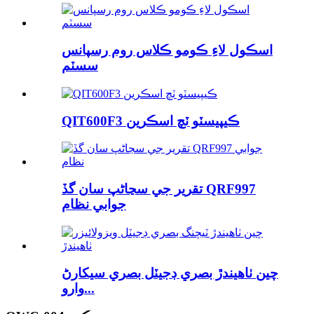
اسڪول لاءِ ڪومو ڪلاس روم رسپانس
سسٽم
QIT600F3 ڪيپيسٽو ٽچ اسڪرين
تقرير جي سڃاڻپ سان گڏ QRF997
جوابي نظام
چين ٺاهيندڙ بصري ڊجيٽل بصري سيکارڻ
وارو...