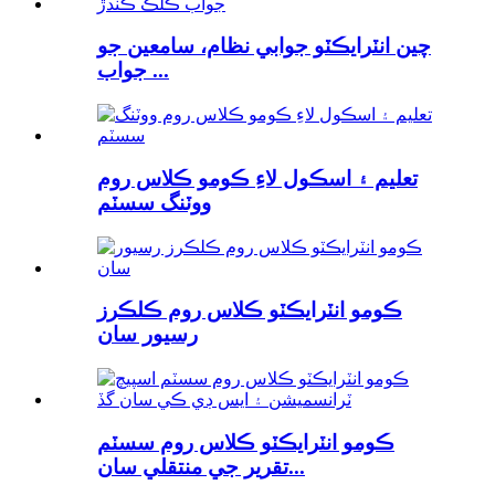
چين انٽرايڪٽو جوابي نظام، سامعين جو
جواب ...
تعليم ۽ اسڪول لاءِ ڪومو ڪلاس روم
ووٽنگ سسٽم
ڪومو انٽرايڪٽو ڪلاس روم ڪلڪرز
رسيور سان
ڪومو انٽرايڪٽو ڪلاس روم سسٽم
تقرير جي منتقلي سان...