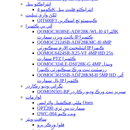
انٽرايڪٽو پينل
ڪومو 4K انٽرايڪٽو فليٽ پينل
لکڻ واري ٽيبليٽ
QIT600F3 ڪيپيسٽو ٽچ اسڪرين
آئي پي ڪئميرا
QOMOC3638SE-ADF28K-WL-l0 ​​الٽرا 4K
نائيٽ ويزن سمارٽ IP ڪئميرا
QOMOC2124SB-ADF28KMC-l0 4MP
انٽيليجنٽ الارم سيڪيورٽي IP ڪيمرا
QOMOC6424SR-X25-VF 4MP HD 25x
سمارٽ PTZ ڪئميرا
QOMOC324LE-DSF28K-G 4MP وينڊل
رزسٽنٽ نيٽ ورڪ سيڪيورٽي ڪيمرا
QOMOC3615SB-ADF28KM-l0 5MP HD آئي
بال سمارٽ IP ڪئميرا
نگراني وڊيو رڪارڊر
QOMON501-BP سيريز نيٽ ورڪ وڊيو رڪارڊر
لوازمات
ملٽي فنڪشنل وائرليس Qpen
QPT200 سمارٽ پين ٽري
QWC-004 ويب ڪيم
سافٽ ويئر
فلو! ورڪز پرو