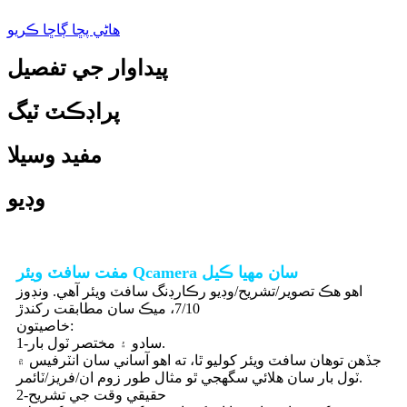
هاڻي پڇا ڳاڇا ڪريو
پيداوار جي تفصيل
پراڊڪٽ ٽيگ
مفيد وسيلا
وڊيو
مفت سافٽ ويئر Qcamera سان مهيا ڪيل
اهو هڪ تصوير/تشريح/وڊيو رڪارڊنگ سافٽ ويئر آهي. ونڊوز
7/10، ميڪ سان مطابقت رکندڙ
خاصيتون:
1-سادو ۽ مختصر ٽول بار.
جڏهن توهان سافٽ ويئر کوليو ٿا، ته اهو آساني سان انٽرفيس ۾
ٽول بار سان هلائي سگهجي ٿو مثال طور زوم ان/فريز/ٽائمر.
2-حقيقي وقت جي تشريح