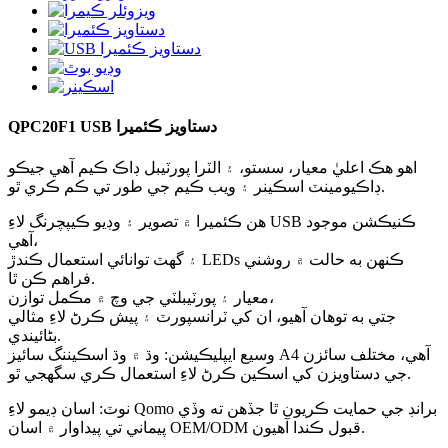
QPC20F1 USB دستاويز ڪئميرا
اهو هڪ اعليٰ معيار، سستو، ۽ الٽرا پورٽيبل ڊاڪ ڪيم آهي جيڪو
ڊاڪيومينٽ اسڪينر ۽ ويب ڪيم جي طور تي ڪم ڪري ٿو.
هن ڪئميرا ۾ تصوير ۽ وڊيو ڪيپچرنگ لاءِ USB ڪنيڪشن موجود
آهي،
۽ گهٽ توانائي استعمال ڪندڙ LEDs ڪنهن به حالت ۾ روشني
فراهم ڪن ٿا.
معيار ۽ پورٽيبلٽي جي وچ ۾ مڪمل توازن،
جتي به توهان آهيو، ان کي ٽرانسپورٽ ۽ پيش ڪرڻ لاءِ مثالي
بڻائيندي.
وسيع ايپليڪيشن: وڌ ۾ وڌ اسڪيننگ سائيز A4 آهي، مختلف سائزن
جي دستاويزن کي اسڪين ڪرڻ لاءِ استعمال ڪري سگهجي ٿو.
نوٽ: اسان ڊيمو لاءِ Qomo برانڊ جي حمايت ڪريون ٿا جڏهن ته وڏي
پيماني تي پيداوار ۾ اسان OEM/ODM قبول ڪندا آهيون.