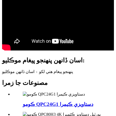
اسان ڏانهن پنهنجو پيغام موڪليو:
پنهنجو پيغام هتي لکو ۽ اسان ڏانهن موڪليو
مصنوعات جا زمرا
ڪومو QPC24G1 دستاويزي ڪيمرا