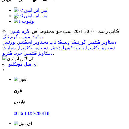
© ڪاپي رائيٽ - 2010-2021: سڀ حق محفوظ آهن.
گرم شيون
-
سائيٽ ميپ
-
گرم ٽيگ
دستاويز ڪئميرا گوزنيڪ
,
ڊيسڪ ٽاپ دستاويز اسڪينر
,
پورٽيبل
دستاويز ڪئميرا
,
ويب ڪيمرا
,
ڊجيٽل دستاويز ڪئميرا
,
سمارٽ
,
دستاويز ڪئميرا خريد ڪريو
اي ميل موڪليو
x
فون
ٽيليفون
0086 18259280118