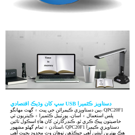
سڀ کان وڌيڪ اقتصادي USB دستاويز ڪئميرا
ٻين دستاويزي ڪيمرائن جي ڀيٽ ۾ گهٽ مهانگو، QPC20F1
پلس استعمال ۾ آسان، پورٽيبل ڪئميرا ۾ ڪيتريون ئي
خاصيتون پيڪ ڪري ٿو. ڪنڊرگارٽن کان هاءِ اسڪول تائين
استادن ۾ تمام گهڻو مشهور، QPC20F1 دستاويزي ڪيمرا
هڪ بهترين آپشن آهي جيڪڏهن توهان وٽ محدود بجيٽ آهي