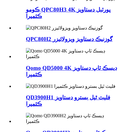
ڪومو QPC80H3 4K پورٽبل دستاويز
ڪئميرا
QPC80H2 گوزنيڪ دستاويز ويزولائيزر
Qomo QD5000 4K ڊيسڪ ٽاپ دستاويز
ڪئميرا
QD3900H1 فليٽ ٿيل بسترو دستاويز
ڪئميرا