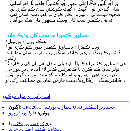
پر اڃا تائين هڪ اعليٰ معيار جو ڪئميرا چاهيو ٿا. اهو آساني
سان ڳنڍجي ٿو ۽ گهٽ ۾ گهٽ ڪوشش سان ڪم ڪري ٿو.
صحيح قيمت تي ۽ بهترين ڪم ڪري ٿو، اهو ڏسڻ آسان آهي
ته هي ڪئميرا سڀ کان وڌيڪ مشهور مان هڪ ڇو آهي!
دستاويز ڪئميرا جا سڀ کان وڌيڪ فائدا
*هلڪو وزن ۽ پورٽيبل
* ويب ڪيمرا ۽ دستاويز ڪئميرا طور ڪم ڪري ٿو
گھڻن رڪارڊنگ ۽ وڊيو ڪانفرنسنگ پليٽ فارمن سان مطابقت
رکندڙ
هي دستاويز ڪئميرا هڪ پلگ اينڊ پلي ماڊل آهي. ان کي رڪارڊنگ
ٽولز سان ڪم ڪرڻ يا ڪانفرنس ڪالز لاءِ اضافي ڊرائيور جي
ضرورت ناهي. اهو زوم، اسڪائپ، گڊ ميٽ سميت گھڻن وڊيو
ڪانفرنسنگ ۽ رڪارڊنگ پليٽ فارمن سان پڻ مطابقت رکي ٿو...
اسان کي اي ميل موڪليو
QPC20F1 سمارٽ پورٽيبل USB دستاويز اسڪينر
اڳيون:
پوئين:
فلو! ورڪز پرو
ڊجيٽل دستاويز ڪئميرا
دستاويز ڪئميرا بهترين خريد