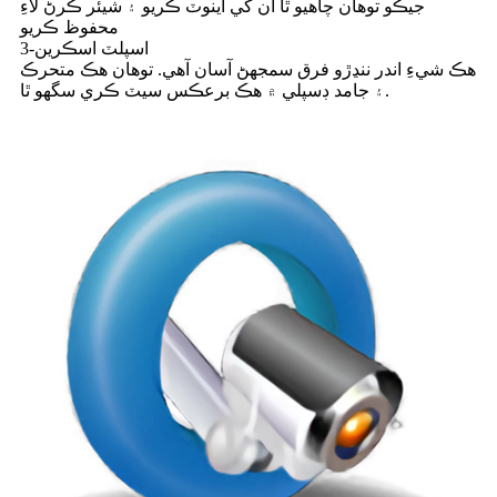
جيڪو توهان چاهيو ٿا ان کي اينوٽ ڪريو ۽ شيئر ڪرڻ لاءِ
محفوظ ڪريو
3-اسپلٽ اسڪرين
هڪ شيءِ اندر ننڍڙو فرق سمجهڻ آسان آهي. توهان هڪ متحرڪ
۽ جامد ڊسپلي ۾ هڪ برعڪس سيٽ ڪري سگهو ٿا.