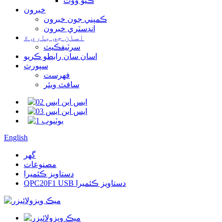
ڪيو ووٽ
خبرون
ڪمپني جون خبرون
انڊسٽري خبرون
اسان جي باري ۾
سرٽيفڪيٽ
اسان سان رابطو ڪريو
سپورٽ
فهرست
سافٽ ويئر
English
گھر
مصنوعات
دستاويز ڪئميرا
QPC20F1 USB دستاويز ڪئميرا