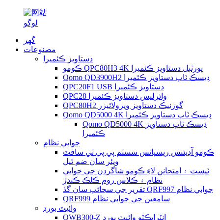
گھر
مصنوعات
دستاويز ڪئميرا
ڪومو QPC80H3 4K پورٽبل دستاويز ڪئميرا
Qomo QD3900H2 ڊيسڪ ٽاپ دستاويز ڪئميرا
QPC20F1 USB دستاويز ڪئميرا
QPC28 وائرليس دستاويز ڪئميرا
QPC80H2 گوزنيڪ دستاويز ويزولائيزر
Qomo QD5000 4K ڊيسڪ ٽاپ دستاويز ڪئميرا
Qomo QD5000 4K ڊيسڪ ٽاپ دستاويز
ڪئميرا
جوابي نظام
ڪومو آڊيئنس ريسپانس سسٽم پي پي ٽي سافٽ
ويئر سان ضم ٿيل
ٽيسٽ ۽ امتحانن لاءِ ڪومو شاگردن جي جوابي
نظام ۽ ڪلاس روم ڪلڪ ڪندڙ
تقرير جي سڃاڻپ سان گڏ QRF997 جوابي نظام
QRF999 سامعين جي جوابي نظام
وائيٽ بورڊ
QWB300-Z انٽرايڪٽو وائيٽ بورڊ