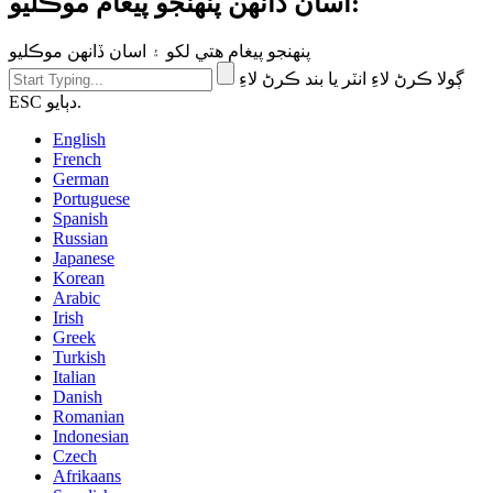
اسان ڏانهن پنهنجو پيغام موڪليو:
پنهنجو پيغام هتي لکو ۽ اسان ڏانهن موڪليو
ڳولا ڪرڻ لاءِ انٽر يا بند ڪرڻ لاءِ
ESC دٻايو.
English
French
German
Portuguese
Spanish
Russian
Japanese
Korean
Arabic
Irish
Greek
Turkish
Italian
Danish
Romanian
Indonesian
Czech
Afrikaans