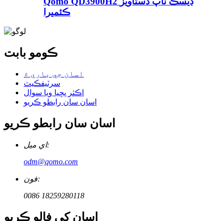
Qomo QD3900H2 ڊيسڪ ٽاپ دستاويز
ڪئميرا
ڪومو بابت
اسان جي باري ۾
سرٽيفڪيٽ
اڪثر پڇيا ويا سوال
اسان سان رابطو ڪريو
اسان سان رابطو ڪريو
اي ميل:
odm@qomo.com
فون:
0086 18259280118
اسان کي فالو ڪريو