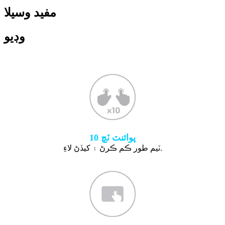
مفيد وسيلا
وڊيو
10 پوائنٽ ٽچ
ٽيم طور ڪم ڪرڻ ۽ کيڏڻ لاءِ.