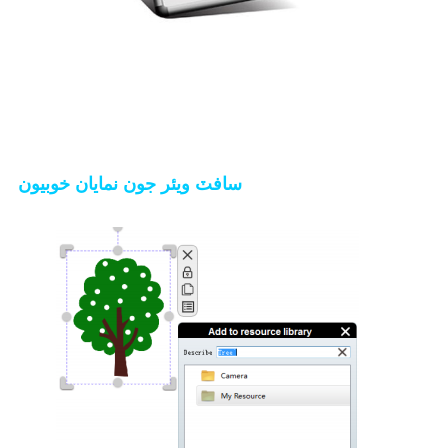
سافٽ ويئر جون نمايان خوبيون