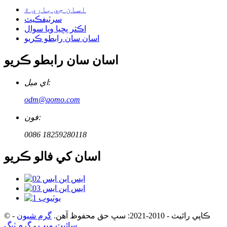
اسان جي باري ۾
سرٽيفڪيٽ
اڪثر پڇيا ويا سوال
اسان سان رابطو ڪريو
اسان سان رابطو ڪريو
اي ميل:
odm@qomo.com
فون:
0086 18259280118
اسان کي فالو ڪريو
© ڪاپي رائيٽ - 2010-2021: سڀ حق محفوظ آهن.
گرم شيون
-
سائيٽ ميپ
-
گرم ٽيگ