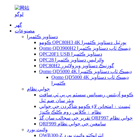
گھر
مصنوعات
دستاويز ڪئميرا
ڪومو QPC80H3 4K پورٽبل دستاويز ڪئميرا
Qomo QD3900H2 ڊيسڪ ٽاپ دستاويز ڪئميرا
QPC20F1 USB دستاويز ڪئميرا
QPC28 وائرليس دستاويز ڪئميرا
QPC80H2 گوزنيڪ دستاويز ويزولائيزر
Qomo QD5000 4K ڊيسڪ ٽاپ دستاويز ڪئميرا
Qomo QD5000 4K ڊيسڪ ٽاپ دستاويز
ڪئميرا
جوابي نظام
ڪومو آڊيئنس ريسپانس سسٽم پي پي ٽي سافٽ
ويئر سان ضم ٿيل
ٽيسٽ ۽ امتحانن لاءِ ڪومو شاگردن جي جوابي
نظام ۽ ڪلاس روم ڪلڪ ڪندڙ
تقرير جي سڃاڻپ سان گڏ QRF997 جوابي نظام
QRF999 سامعين جي جوابي نظام
وائيٽ بورڊ
QWB300-Z انٽرايڪٽو وائيٽ بورڊ