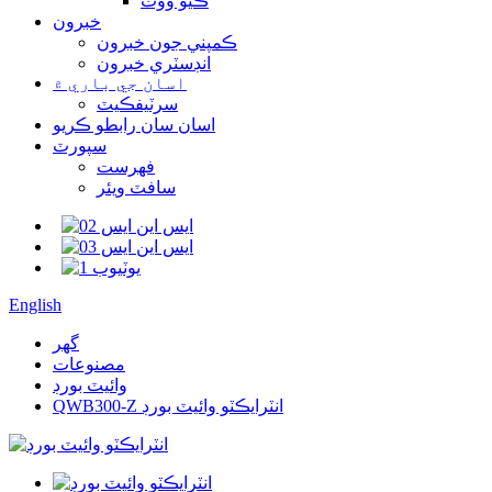
ڪيو ووٽ
خبرون
ڪمپني جون خبرون
انڊسٽري خبرون
اسان جي باري ۾
سرٽيفڪيٽ
اسان سان رابطو ڪريو
سپورٽ
فهرست
سافٽ ويئر
English
گھر
مصنوعات
وائيٽ بورڊ
QWB300-Z انٽرايڪٽو وائيٽ بورڊ