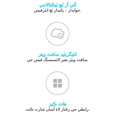
آئي آر ٽچ ٽيڪنالاجي
جوابدار ۽ پائيدار ٽچ انٽرفيس.
انٽيگريٽيڊ سافٽ ويئر
سافٽ ويئر بغير لائسنسنگ فيس جي.
هاٽ ڪيز
رابطي جي رفتار لاءِ آسان شارٽ ڪٽ.