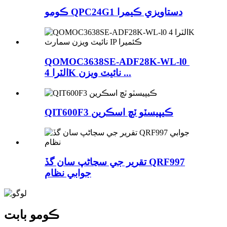
ڪومو QPC24G1 دستاويزي ڪيمرا
QOMOC3638SE-ADF28K-WL-l0 ​​
الٽرا 4K نائيٽ ويزن ...
QIT600F3 ڪيپيسٽو ٽچ اسڪرين
تقرير جي سڃاڻپ سان گڏ QRF997
جوابي نظام
ڪومو بابت