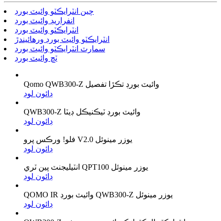
چين انٽرايڪٽو وائيٽ بورڊ
انفراريڊ وائيٽ بورڊ
انٽرايڪٽو وائيٽ بورڊ
انٽرايڪٽو وائيٽ بورڊ ورهائيندڙ
سمارٽ انٽرايڪٽو وائيٽ بورڊ
ٽچ وائيٽ بورڊ
Qomo QWB300-Z وائيٽ بورڊ تڪڙا تفصيل
ڊائون لوڊ
QWB300-Z وائيٽ بورڊ ٽيڪنيڪل ڊيٽا
ڊائون لوڊ
فلو! ورڪس پرو V2.0 يوزر مينوئل
ڊائون لوڊ
انٽيليجنٽ پين ٽري QPT100 يوزر مينوئل
ڊائون لوڊ
QOMO IR وائيٽ بورڊ QWB300-Z يوزر مينوئل
ڊائون لوڊ