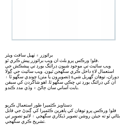
برائوزر ۾ ٺهيل سافٽ ويئر
فلو! ورڪس پرو بلٽ ان ويب برائوزر پيش ڪري ٿو.
ويب سائيٽ تي موجود شيون ڊرائنگ بورڊ تي پيشڪش جي
استعمال لاءِ داخل ڪري سگھجن ٿيون. ويب سائيٽ جي ڳولا
دوران، توهان گهربل شيءِ (تصويرون يا متن) چونڊي سگهو ٿا ۽
ان کي ڊرائنگ بورڊ تي ڇڪي سگهو ٿا. اهو شاگردن کي سبقن
بابت آساني سان ڄاڻڻ ۾ وڏي مدد ڪندو.
دستاويز ڪئميرا طور استعمال ڪريو
فلو! ورڪس پرو توهان کي ٻاهرين ڪئميرا کي ڳنڍڻ جي قابل
بڻائي ٿو ته جيئن روشن تصوير ڏيکاري سگهجي ۽ لائيو تصوير تي
تشريح ڪري سگهجي.