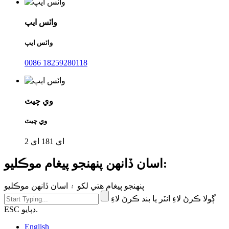
واٽس ايپ
واٽس ايپ
0086 18259280118
وي چيٽ
وي چيٽ
اي 181 اي 2
اسان ڏانهن پنهنجو پيغام موڪليو:
پنهنجو پيغام هتي لکو ۽ اسان ڏانهن موڪليو
ڳولا ڪرڻ لاءِ انٽر يا بند ڪرڻ لاءِ
ESC دٻايو.
English