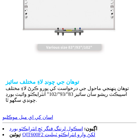
توهان جي چونڊ لاءِ مختلف سائيز
توهان پنهنجي ماحول جي درخواست کي پورو ڪرڻ لاءِ مختلف
اسپيڪٽ ريشو سان سائيز 83”/93”/102” انٽرايڪٽو وائيٽ بورڊ
چونڊي سگهو ٿا.
اسان کي اي ميل موڪليو
اڳيون:
اسڪول لرننگ فنگر ٽچ انٽرايڪٽو بورڊ
QIT600F2 لکڻ وارو انٽرايڪٽو ٽيبليٽ
پوئين: