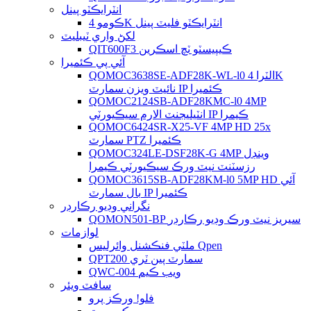
انٽرايڪٽو پينل
ڪومو 4K انٽرايڪٽو فليٽ پينل
لکڻ واري ٽيبليٽ
QIT600F3 ڪيپيسٽو ٽچ اسڪرين
آئي پي ڪئميرا
QOMOC3638SE-ADF28K-WL-l0 ​​الٽرا 4K
نائيٽ ويزن سمارٽ IP ڪئميرا
QOMOC2124SB-ADF28KMC-l0 4MP
انٽيليجنٽ الارم سيڪيورٽي IP ڪيمرا
QOMOC6424SR-X25-VF 4MP HD 25x
سمارٽ PTZ ڪئميرا
QOMOC324LE-DSF28K-G 4MP وينڊل
رزسٽنٽ نيٽ ورڪ سيڪيورٽي ڪيمرا
QOMOC3615SB-ADF28KM-l0 5MP HD آئي
بال سمارٽ IP ڪئميرا
نگراني وڊيو رڪارڊر
QOMON501-BP سيريز نيٽ ورڪ وڊيو رڪارڊر
لوازمات
ملٽي فنڪشنل وائرليس Qpen
QPT200 سمارٽ پين ٽري
QWC-004 ويب ڪيم
سافٽ ويئر
فلو! ورڪز پرو