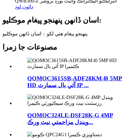
QWB300-Z انٽرايڪٽو اليڪٽرانڪ وائيٽ بورڊ بروشر
ڊائون لوڊ
اسان ڏانهن پنهنجو پيغام موڪليو:
پنهنجو پيغام هتي لکو ۽ اسان ڏانهن موڪليو
مصنوعات جا زمرا
QOMOC3615SB-ADF28KM-l0 5MP
HD آئي بال سمارٽ IP ...
QOMOC324LE-DSF28K-G 4MP
وينڊل مزاحمتي نيٽ ورڪ...