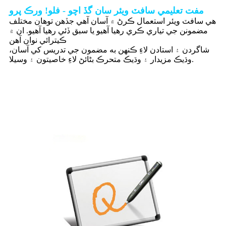
مفت تعليمي سافٽ ويئر سان گڏ اچو - فلو! ورڪ پرو
هي سافٽ ويئر استعمال ڪرڻ ۾ آسان آهي جڏهن توهان مختلف
مضمونن جي تياري ڪري رهيا آهيو يا سبق ڏئي رهيا آهيو. ان ۾
ڪيترائي نوان آهن
شاگردن ۽ استادن لاءِ ڪنهن به مضمون جي تدريس کي آسان،
وڌيڪ مزيدار ۽ وڌيڪ متحرڪ بڻائڻ لاءِ خاصيتون ۽ وسيلا.