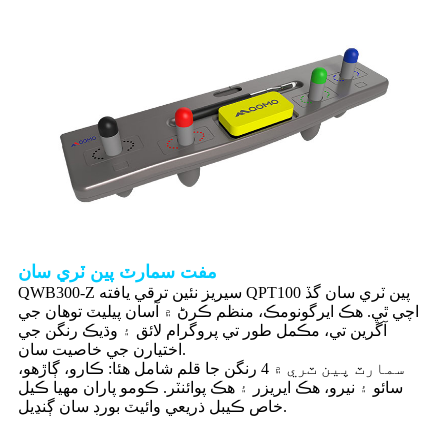
مفت سمارٽ پين ٽري سان
QWB300-Z سيريز نئين ترقي يافته QPT100 پين ٽري سان گڏ
اچي ٿي. هڪ ايرگونومڪ، منظم ڪرڻ ۾ آسان پيليٽ توهان جي
آڱرين تي، مڪمل طور تي پروگرام لائق ۽ وڌيڪ رنگن جي
اختيارن جي خاصيت سان.
سمارٽ پين ٽري ۾ 4 رنگن جا قلم شامل هئا: ڪارو، ڳاڙهو،
سائو ۽ نيرو، هڪ ايريزر ۽ هڪ پوائنٽر. ڪومو پاران مهيا ڪيل
خاص ڪيبل ذريعي وائيٽ بورڊ سان ڳنڍيل.