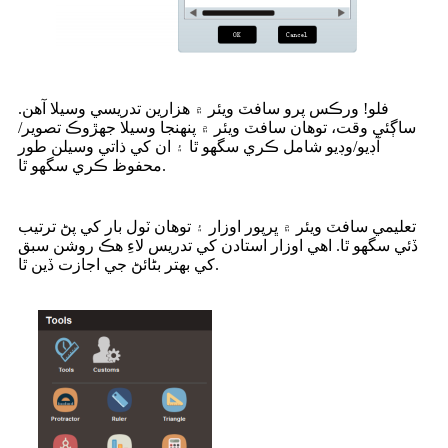
فلو! ورڪس پرو سافٽ ويئر ۾ هزارين تدريسي وسيلا آهن.
ساڳئي وقت، توهان سافٽ ويئر ۾ پنهنجا وسيلا جهڙوڪ تصوير/
آڊيو/وڊيو شامل ڪري سگهو ٿا ۽ ان کي ذاتي وسيلن طور
محفوظ ڪري سگهو ٿا.
تعليمي سافٽ ويئر ۾ ڀرپور اوزار ۽ توهان ٽول بار کي پڻ ترتيب
ڏئي سگهو ٿا. اهي اوزار استادن کي تدريس لاءِ هڪ روشن سبق
کي بهتر بڻائڻ جي اجازت ڏين ٿا.