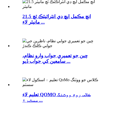
21.5 انچ مڪمل ايڇ ڊي انٽراٽيٽڪ ٽچ
مانيٽر لاء ...
چين جو تعميري جواب وارو نظام،
سامعين کي جواب ڏيو ...
تعليم لاء QOMO ڪلاس روم ووٽنگ
سسٽم ۽ ...