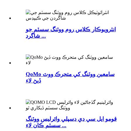
انٽرويوڪار ڪلاس روم ووٽنگ سسٽم جو
شاگرد ...
QoMo سامعين ووٽنگ کي متحرڪ ووٽ
ڏيڻ لاء
قومو ايل سي ڊي ڊسپلي وائرليس ووٽنگ
سسٽم ڪان لاء ...