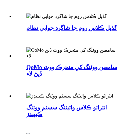
گڏيل ڪلاس روم جا شاگرد جوابي نظام
QoMo سامعين ووٽنگ کي متحرڪ ووٽ
ڏيڻ لاء
انٽراٽو ڪلاس وائيٽنگ سسٽم ووٽنگ
ڪيپيڊز