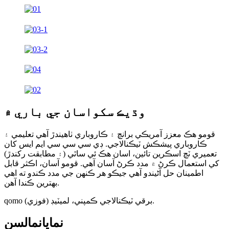
وڌيڪ سکو
اسان جي باري ۾
قومو هڪ معزز آمريڪي برانچ ۽ ڪاروباري ٺاهيندڙ آهي تعليمي ۽
ڪاروباري پيشڪش ٽيڪنالاجي. ڊي سي سي سي ايم ايس کان
تعميري ٽچ اسڪرين تائين، اسان هڪ ئي ساٿي (۽ مطابقت رکندڙ)
کي استعمال ڪرڻ ۾ مدد ڪرڻ آسان آهي. قومو آسان، اڪثر قابل
اطمينان حل آڻيندو آهي جيڪو هر ڪنهن جي مدد ڪندو ته اهي
بهترين ڪندا آهن.
qomo (فوزي) برقي ٽيڪنالاجي ڪمپني، لميٽيڊ.
نمايان
مالسن