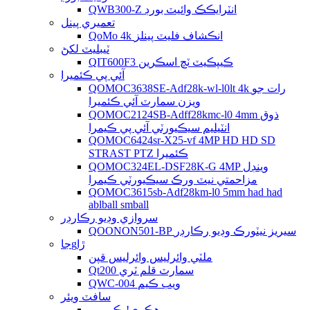
QWB300-Z انٽرايڪڪ وائيٽ بورڊ
تعميري پينل
QoMo 4k انڪشاف فليٽ پينلز
ٽيبليٽ لکڻ
QIT600F3 ڪيپڪيٽ ٽچ اسڪرين
آئي پي ڪئميرا
QOMOC3638SE-Adf28k-wl-l0lt 4k رات جو
ويزن سمارٽ آئي ڪئميرا
QOMOC2124SB-Adff28kmc-l0 4mm ذوق
انٽيليم سيڪيورٽي آئي پي ڪيمرا
QOMOC6424sr-X25-vf 4MP HD HD SD
STRAST PTZ ڪئميرا
QOMOC324EL-DSF28K-G 4MP وينڊل
مزاحمتي نيٽ ورڪ سيڪيورٽي ڪيمرا
QOMOC3615sb-Adf28km-l0 5mm had had
ablball smball
سروازي وڊيو رڪارڊر
QOONON501-BP سيريز نيٽورڪ وڊيو رڪارڊر
جاgڙا
ملٽي وائرلیس وائرلیس قپن
Qt200 سمارٽ قلم ٽري
QWC-004 ويب ڪيم
سافٽ ويئر
وهڪري! ڪم پرو