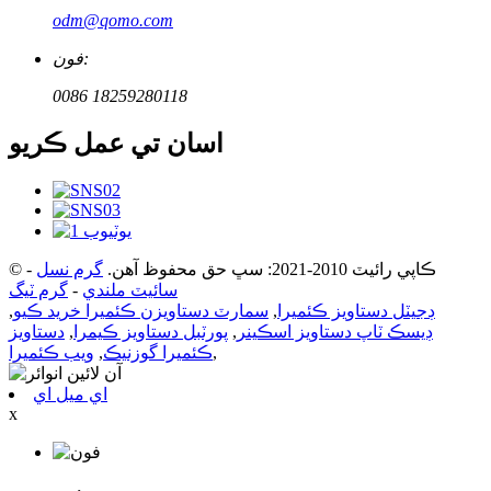
odm@qomo.com
فون:
0086 18259280118
اسان تي عمل ڪريو
© ڪاپي رائيٽ 2010-2021: سڀ حق محفوظ آهن.
گرم نسل
-
سائيٽ ملندي
-
گرم ٽيگ
ڊجيٽل دستاويز ڪئميرا
,
سمارٽ دستاويزن ڪئميرا خريد ڪيو
,
ڊيسڪ ٽاپ دستاويز اسڪينر
,
پورٽبل دستاويز ڪيمرا
,
دستاويز
,
ڪئميرا گوزنيڪ
,
ويب ڪئميرا
اي ميل اي
x