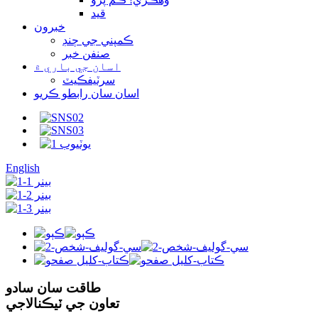
قيد
خبرون
ڪمپني جي ڄنڊ
صنفن خبر
اسان جي باري ۾
سرٽيفڪيٽ
اسان سان رابطو ڪريو
English
طاقت سان سادو
تعاون جي ٽيڪنالاجي