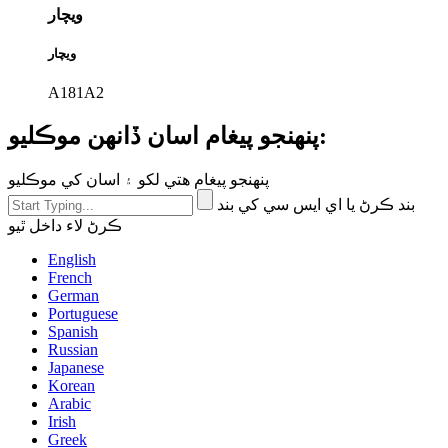
ويچار
ويچار
A181A2
پنهنجو پيغام اسان ڏانهن موڪليو:
پنهنجو پيغام هتي لکو ۽ اسان کي موڪليو
بند ڪرڻ يا اي ايس سي کي بند
ڪرڻ لاء داخل ٿيو
English
French
German
Portuguese
Spanish
Russian
Japanese
Korean
Arabic
Irish
Greek