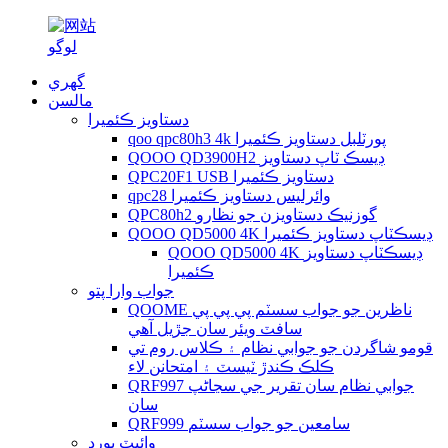
گهري
مالسن
دستاويز ڪئميرا
qoo qpc80h3 4k پورٽلبل دستاويز ڪئميرا
QOOO QD3900H2 ڊيسڪ ٽاپ دستاويز
QPC20F1 USB دستاويز ڪئميرا
qpc28 وائرلیس دستاويز ڪئميرا
QPC80h2 گوزنيڪ دستاويزن جو نظارو
QOOO QD5000 4K ڊيسڪٽاپ دستاويز ڪئميرا
QOOO QD5000 4K ڊيسڪٽاپ دستاويز
ڪئميرا
جواب وارا پتو
QOOME ناظرين جو جواب سسٽم پي پي پي
سافٽ ويئر سان جڙيل آهي
قومو شاگردن جو جوابي نظام ۽ ڪلاس روم تي
ڪلڪ ڪندڙ ٽيسٽ ۽ امتحانن لاء
QRF997 جوابي نظام سان تقرير جي سڃاڻپ
سان
QRF999 سامعين جو جواب سسٽم
وائيٽ بورڊ