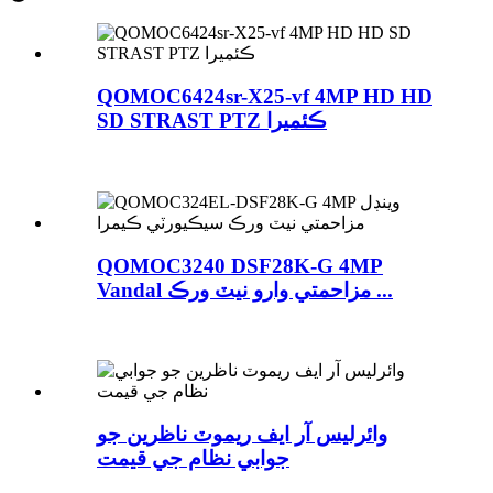
QOMOC6424sr-X25-vf 4MP HD HD
SD STRAST PTZ ڪئميرا
QOMOC3240 DSF28K-G 4MP
Vandal مزاحمتي وارو نيٽ ورڪ ...
وائرلیس آر ايف ريموٽ ناظرین جو
جوابي نظام جي قيمت