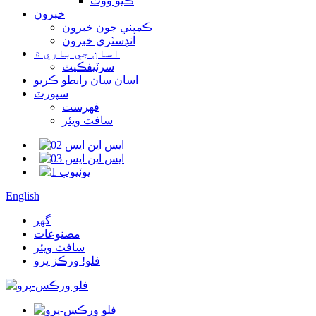
ڪيو ووٽ
خبرون
ڪمپني جون خبرون
انڊسٽري خبرون
اسان جي باري ۾
سرٽيفڪيٽ
اسان سان رابطو ڪريو
سپورٽ
فهرست
سافٽ ويئر
English
گھر
مصنوعات
سافٽ ويئر
فلو! ورڪز پرو