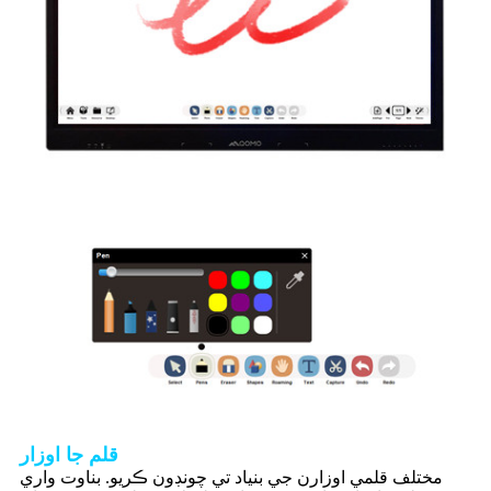
قلم جا اوزار
مختلف قلمي اوزارن جي بنياد تي چونڊون ڪريو. بناوت واري