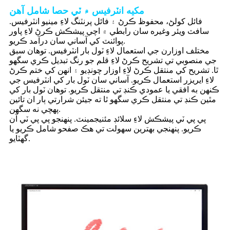
مکيه انٽرفيس ۾ ٽي حصا شامل آهن
فائل کولڻ، محفوظ ڪرڻ ۽ فائل پرنٽنگ لاءِ مينيو انٽرفيس.
سافٽ ويئر وغيره سان رابطي ۾ اچي پيشڪش ڪرڻ لاءِ پاور
پوائنٽ کي آساني سان درآمد ڪريو.
مختلف اوزارن جي استعمال لاءِ ٽول بار انٽرفيس. توهان سبق
جي منصوبي تي تشريح ڪرڻ لاءِ قلم جو رنگ تبديل ڪري سگهو
ٿا. تشريح کي منتقل ڪرڻ لاءِ اوزار چونڊيو ۽ انهن کي ختم ڪرڻ
لاءِ ايريزر استعمال ڪريو. آساني سان ٽول بار کي انٽرفيس جي
ڪنهن به افقي يا عمودي ڪنڊ تي منتقل ڪريو. توهان ٽول بار کي
مٿين ڪنڊ تي منتقل ڪري سگهو ٿا ته جيئن شرارتي ٻار ان تائين
پهچي نه سگهن.
پي پي ٽي پيشڪش لاءِ سلائڊ مئنيجمينٽ. پنهنجو پي پي ٽي آن
ڪريو. پنهنجي بهترين سهولت تي هڪ صفحو شامل ڪريو يا
گهٽايو.