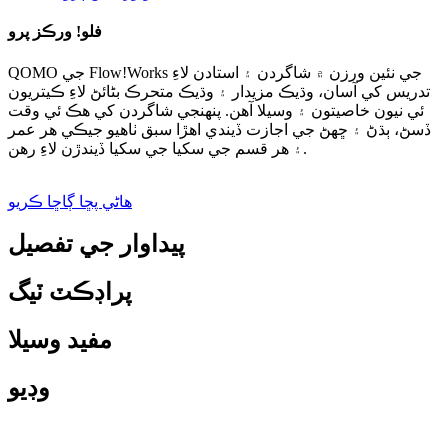
فلو! ورڪز پرو
QOMO جي Flow!Works جي نئين ورزن ۾ شاگردن ۽ استادن لاءِ
تدريس کي آسان، وڌيڪ مزيدار ۽ وڌيڪ متحرڪ بڻائڻ لاءِ ڪيتريون
ئي نيون خاصيتون ۽ وسيلا آهن. پنهنجي شاگردن کي هڪ ئي وقت
ڏسڻ، ٻڌڻ ۽ ڇهڻ جي اجازت ڏيندي اهڙا سبق ٺاهيو جيڪي هر عمر
۽ هر قسم جي سکيا جي سکيا ڏيندڙن لاءِ رهن.
هاڻي پڇا ڳاڇا ڪريو
پيداوار جي تفصيل
پراڊڪٽ ٽيگ
مفيد وسيلا
وڊيو