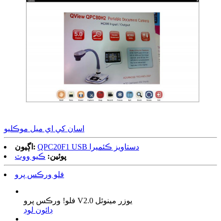
اسان کي اي ميل موڪليو
QPC20F1 USB دستاويز ڪئميرا
اڳيون:
پوئين:
ڪيو ووٽ
فلو ورڪس پرو
فلو! ورڪس پرو V2.0 يوزر مينوئل
ڊائون لوڊ