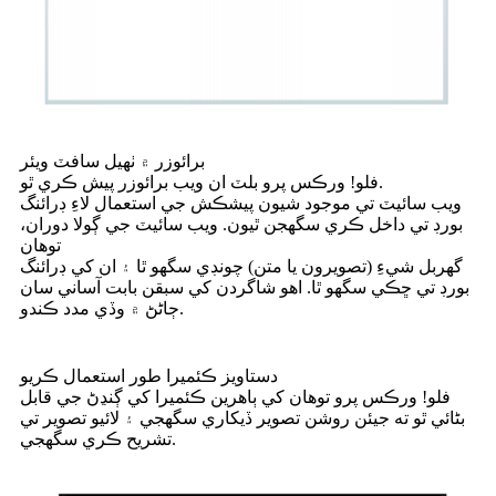
برائوزر ۾ ٺهيل سافٽ ويئر
فلو! ورڪس پرو بلٽ ان ويب برائوزر پيش ڪري ٿو.
ويب سائيٽ تي موجود شيون پيشڪش جي استعمال لاءِ ڊرائنگ
بورڊ تي داخل ڪري سگھجن ٿيون. ويب سائيٽ جي ڳولا دوران،
توهان
گهربل شيءِ (تصويرون يا متن) چونڊي سگهو ٿا ۽ ان کي ڊرائنگ
بورڊ تي ڇڪي سگهو ٿا. اهو شاگردن کي سبقن بابت آساني سان
ڄاڻڻ ۾ وڏي مدد ڪندو.
دستاويز ڪئميرا طور استعمال ڪريو
فلو! ورڪس پرو توهان کي ٻاهرين ڪئميرا کي ڳنڍڻ جي قابل
بڻائي ٿو ته جيئن روشن تصوير ڏيکاري سگهجي ۽ لائيو تصوير تي
تشريح ڪري سگهجي.