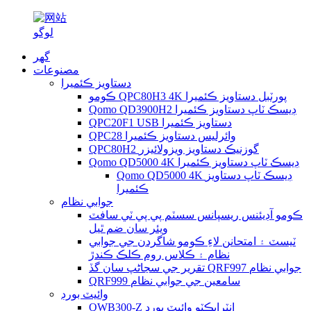
گھر
مصنوعات
دستاويز ڪئميرا
ڪومو QPC80H3 4K پورٽبل دستاويز ڪئميرا
Qomo QD3900H2 ڊيسڪ ٽاپ دستاويز ڪئميرا
QPC20F1 USB دستاويز ڪئميرا
QPC28 وائرليس دستاويز ڪئميرا
QPC80H2 گوزنيڪ دستاويز ويزولائيزر
Qomo QD5000 4K ڊيسڪ ٽاپ دستاويز ڪئميرا
Qomo QD5000 4K ڊيسڪ ٽاپ دستاويز
ڪئميرا
جوابي نظام
ڪومو آڊيئنس ريسپانس سسٽم پي پي ٽي سافٽ
ويئر سان ضم ٿيل
ٽيسٽ ۽ امتحانن لاءِ ڪومو شاگردن جي جوابي
نظام ۽ ڪلاس روم ڪلڪ ڪندڙ
تقرير جي سڃاڻپ سان گڏ QRF997 جوابي نظام
QRF999 سامعين جي جوابي نظام
وائيٽ بورڊ
QWB300-Z انٽرايڪٽو وائيٽ بورڊ