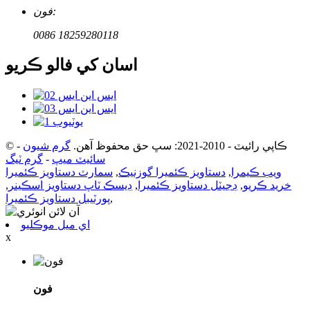
فون:
0086 18259280118
اسان کي فالو ڪريو
© ڪاپي رائيٽ - 2010-2021: سڀ حق محفوظ آهن.
گرم شيون
-
سائيٽ ميپ
-
گرم ٽيگ
ويب ڪيمرا
,
دستاويز ڪئميرا گوزنيڪ
,
سمارٽ دستاويز ڪئميرا
خريد ڪريو
,
ڊجيٽل دستاويز ڪئميرا
,
ڊيسڪ ٽاپ دستاويز اسڪينر
,
,
پورٽيبل دستاويز ڪئميرا
اي ميل موڪليو
x
فون