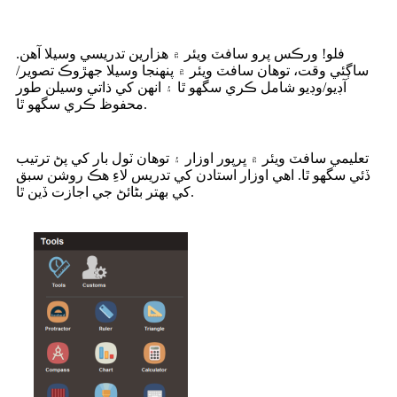
فلو! ورڪس پرو سافٽ ويئر ۾ هزارين تدريسي وسيلا آهن.
ساڳئي وقت، توهان سافٽ ويئر ۾ پنهنجا وسيلا جهڙوڪ تصوير/
آڊيو/وڊيو شامل ڪري سگهو ٿا ۽ انهن کي ذاتي وسيلن طور
محفوظ ڪري سگهو ٿا.
تعليمي سافٽ ويئر ۾ ڀرپور اوزار ۽ توهان ٽول بار کي پڻ ترتيب
ڏئي سگهو ٿا. اهي اوزار استادن کي تدريس لاءِ هڪ روشن سبق
کي بهتر بڻائڻ جي اجازت ڏين ٿا.