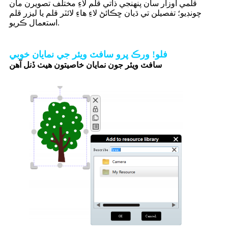
قلمي اوزار سان پنهنجي ذاتي قلم لاءِ مختلف تصويرن مان
چونڊيو؛ تفصيلن تي ڌيان ڇڪائڻ لاءِ هاءِ لائٽر قلم يا ليزر قلم
استعمال ڪريو.
فلو! ورڪ پرو سافٽ ويئر جي نمايان خوبي
سافٽ ويئر جون نمايان خاصيتون هيٺ ڏنل آهن