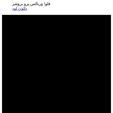
فلو! ورڪس پرو بروشر
ڊائون لوڊ