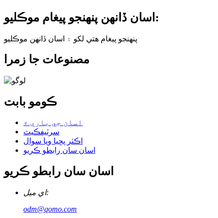
اسان ڏانهن پنهنجو پيغام موڪليو:
پنهنجو پيغام هتي لکو ۽ اسان ڏانهن موڪليو
مصنوعات جا زمرا
ڪومو بابت
اسان جي باري ۾
سرٽيفڪيٽ
اڪثر پڇيا ويا سوال
اسان سان رابطو ڪريو
اسان سان رابطو ڪريو
اي ميل:
odm@qomo.com