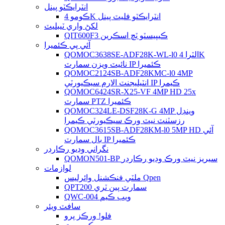
انٽرايڪٽو پينل
ڪومو 4K انٽرايڪٽو فليٽ پينل
لکڻ واري ٽيبليٽ
QIT600F3 ڪيپيسٽو ٽچ اسڪرين
آئي پي ڪئميرا
QOMOC3638SE-ADF28K-WL-l0 ​​الٽرا 4K
نائيٽ ويزن سمارٽ IP ڪئميرا
QOMOC2124SB-ADF28KMC-l0 4MP
انٽيليجنٽ الارم سيڪيورٽي IP ڪيمرا
QOMOC6424SR-X25-VF 4MP HD 25x
سمارٽ PTZ ڪئميرا
QOMOC324LE-DSF28K-G 4MP وينڊل
رزسٽنٽ نيٽ ورڪ سيڪيورٽي ڪيمرا
QOMOC3615SB-ADF28KM-l0 5MP HD آئي
بال سمارٽ IP ڪئميرا
نگراني وڊيو رڪارڊر
QOMON501-BP سيريز نيٽ ورڪ وڊيو رڪارڊر
لوازمات
ملٽي فنڪشنل وائرليس Qpen
QPT200 سمارٽ پين ٽري
QWC-004 ويب ڪيم
سافٽ ويئر
فلو! ورڪز پرو