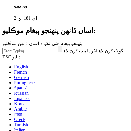
وي چيٽ
اي 181 اي 2
اسان ڏانهن پنهنجو پيغام موڪليو:
پنهنجو پيغام هتي لکو ۽ اسان ڏانهن موڪليو
ڳولا ڪرڻ لاءِ انٽر يا بند ڪرڻ لاءِ
ESC دٻايو.
English
French
German
Portuguese
Spanish
Russian
Japanese
Korean
Arabic
Irish
Greek
Turkish
Italian