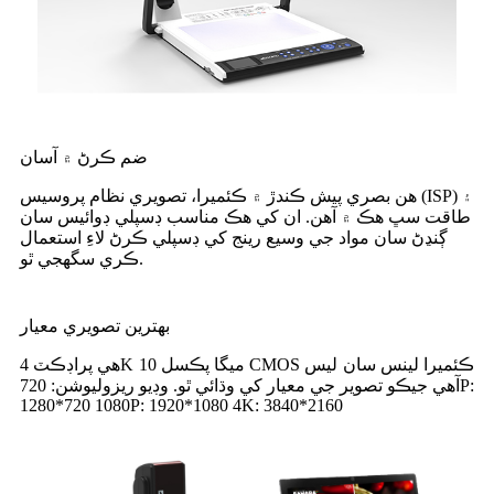
ضم ڪرڻ ۾ آسان
هن بصري پيش ڪندڙ ۾ ڪئميرا، تصويري نظام پروسيس (ISP) ۽
طاقت سڀ هڪ ۾ آهن. ان کي هڪ مناسب ڊسپلي ڊوائيس سان
ڳنڍڻ سان مواد جي وسيع رينج کي ڊسپلي ڪرڻ لاءِ استعمال
ڪري سگهجي ٿو.
بهترين تصويري معيار
هي پراڊڪٽ 4K 10 ميگا پڪسل CMOS ڪئميرا لينس سان ليس
آهي جيڪو تصوير جي معيار کي وڌائي ٿو. وڊيو ريزوليوشن: 720P:
1280*720 1080P: 1920*1080 4K: 3840*2160