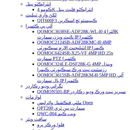
انٽرايڪٽو پينل
ڪومو 4K انٽرايڪٽو فليٽ پينل
لکڻ واري ٽيبليٽ
QIT600F3 ڪيپيسٽو ٽچ اسڪرين
آئي پي ڪئميرا
QOMOC3638SE-ADF28K-WL-l0 ​​الٽرا 4K
نائيٽ ويزن سمارٽ IP ڪئميرا
QOMOC2124SB-ADF28KMC-l0 4MP
انٽيليجنٽ الارم سيڪيورٽي IP ڪيمرا
QOMOC6424SR-X25-VF 4MP HD 25x
سمارٽ PTZ ڪئميرا
QOMOC324LE-DSF28K-G 4MP وينڊل
رزسٽنٽ نيٽ ورڪ سيڪيورٽي ڪيمرا
QOMOC3615SB-ADF28KM-l0 5MP HD آئي
بال سمارٽ IP ڪئميرا
نگراني وڊيو رڪارڊر
QOMON501-BP سيريز نيٽ ورڪ وڊيو رڪارڊر
لوازمات
ملٽي فنڪشنل وائرليس Qpen
QPT200 سمارٽ پين ٽري
QWC-004 ويب ڪيم
سافٽ ويئر
فلو! ورڪز پرو