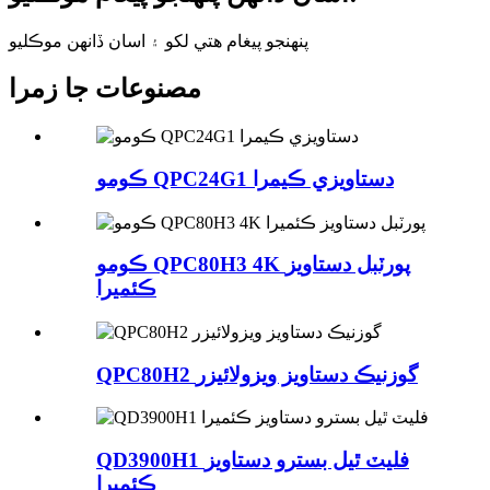
پنهنجو پيغام هتي لکو ۽ اسان ڏانهن موڪليو
مصنوعات جا زمرا
ڪومو QPC24G1 دستاويزي ڪيمرا
ڪومو QPC80H3 4K پورٽبل دستاويز
ڪئميرا
QPC80H2 گوزنيڪ دستاويز ويزولائيزر
QD3900H1 فليٽ ٿيل بسترو دستاويز
ڪئميرا