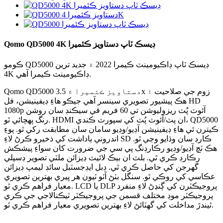
Qomo QD5000 4K ڊيسڪ ٽاپ دستاويز ڪئميرا
ڪومو QD5000 ڊيسڪ ٽاپ ڊاڪيومينٽ ڪيمرا 2022 ۾ جديد ترين
4K ڊاڪيومينٽ ڪيمرا آهي.
Qomo QD5000 دستاويز ڪئميرا ۾ 3.5x زوم جي صلاحيت ۽
هڪ پيشيور تصويري سينسر آهي جيڪو هاءِ ڊيفينيشن، فل HD
1080p آئوٽ پُٽ ريزوليوشن تي 60 فريم في سيڪنڊ سان روشن
رنگ پهچائي ٿو. HDMI ان پٽ/آئوٽ پُٽ کي سپورٽ ڪندي، QD5000
ڪيترن ئي هاءِ ڊيفينيشن آڊيو/وڊيو سامان سان مطابقت رکي ٿو. پوءِ
اندروني ياداشت کي ذخيرو ڪرڻ لاءِ SD ڪارڊ سان وڌايو وڃي ٿو.
هڪ ٽچ آڊيو/وڊيو رڪارڊنگ پي سي جي ضرورت کان سواءِ پيشڪش
رڪارڊ ڪري ٿي. بلٽ ان بيڪ لائيٽ ڊيزائن ملٽي تصوير ڊسپلي
گهرجن کي حاصل ڪري ٿي. ڊبل ايڊجسٽبل سائڊ ليمپ ڊيزائن
عڪاسي کي روڪي ٿو. سنگل بٽڻ آٽو ٽيون هر ڀيري بهترين تصويري
معيار فراهم ڪري ٿو. LCD يا DLP پروجيڪٽرن کي ڳنڍڻ لاءِ منفرد
پروجيڪٽر موڊ مختلف قسمن جي پروجيڪٽر ٽيڪنالاجي جي ڪري
ٿيندڙ مداخلت کي گهٽائڻ لاءِ بهترين تصويري معيار فراهم ڪري ٿو.