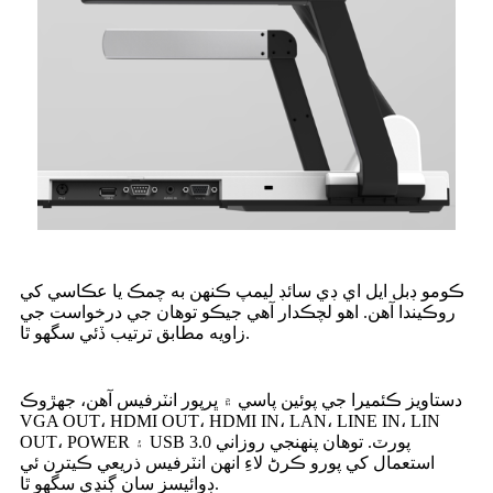
ڪومو ڊبل ايل اي ڊي سائڊ ليمپ ڪنهن به چمڪ يا عڪاسي کي
روڪيندا آهن. اهو لچڪدار آهي جيڪو توهان جي درخواست جي
زاويه مطابق ترتيب ڏئي سگهو ٿا.
دستاويز ڪئميرا جي پوئين پاسي ۾ ڀرپور انٽرفيس آهن، جهڙوڪ
VGA OUT، HDMI OUT، HDMI IN، LAN، LINE IN، LIN
OUT، POWER ۽ USB 3.0 پورٽ. توهان پنهنجي روزاني
استعمال کي پورو ڪرڻ لاءِ انهن انٽرفيس ذريعي ڪيترن ئي
ڊوائيسز سان ڳنڍي سگهو ٿا.