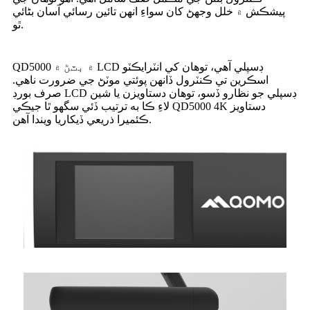
پيشڪش ۾ خلل وجهڻ کان سواءِ انهن تائين رسائي آسان بڻائي
ٿو.
QD5000 ۾ بٽڻ ۾ LCD ڊسپلي آهي، توهان کي انٽرايڪٽو
اسڪرين تي ڪنٽرول ڏانهن پوئتي موٽڻ جي ضرورت ناهي.
صرف بورڊ LCD ڊسپلي جو نظارو ڏسو، توهان دستاويزن يا شين
لاءِ ڪا به ترتيب ڏئي سگهو ٿا جيڪي QD5000 4K دستاويز
ڪئميرا ذريعي ڏيکاريا ويندا آهن.