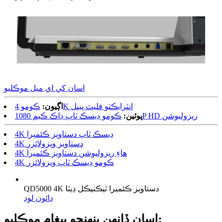
اسان کي اي ميل موڪليو
ڪومو 4K انٽرايڪٽو فليٽ پينل
اڳيون:
ڪومو ڊيسڪ ٽاپ ڊاڪ ڪيم 1080P HD ريزوليوشن
پوئين:
4K ڊيسڪ ٽاپ دستاويز ڪئميرا
4K دستاويز ويزولائزر
4K هاءِ ريزوليوشن دستاويز ڪئميرا
4K ڪومو ڊيسڪ ٽاپ ويزولائزر
QD5000 4K دستاويز ڪئميرا ٽيڪنيڪل ڊيٽا
ڊائون لوڊ
اسان ڏانهن پنهنجو پيغام موڪليو: