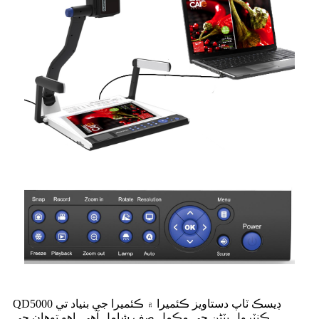
QD5000 ڊيسڪ ٽاپ دستاويز ڪئميرا ۾ ڪئميرا جي بنياد تي
ڪنٽرول بٽڻن جي مڪمل صف شامل آهي. اهو توهان جي