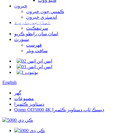
ڪيو ووٽ
خبرون
ڪمپني جون خبرون
انڊسٽري خبرون
اسان جي باري ۾
سرٽيفڪيٽ
اسان سان رابطو ڪريو
سپورٽ
فهرست
سافٽ ويئر
English
گھر
مصنوعات
دستاويز ڪئميرا
Qomo QD5000 4K ڊيسڪ ٽاپ دستاويز ڪئميرا