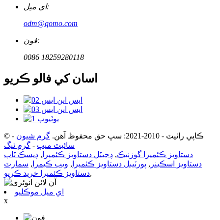
اي ميل:
odm@qomo.com
فون:
0086 18259280118
اسان کي فالو ڪريو
© ڪاپي رائيٽ - 2010-2021: سڀ حق محفوظ آهن.
گرم شيون
-
سائيٽ ميپ
-
گرم ٽيگ
دستاويز ڪئميرا گوزنيڪ
,
ڊجيٽل دستاويز ڪئميرا
,
ڊيسڪ ٽاپ
دستاويز اسڪينر
,
پورٽيبل دستاويز ڪئميرا
,
ويب ڪيمرا
,
سمارٽ
,
دستاويز ڪئميرا خريد ڪريو
اي ميل موڪليو
x