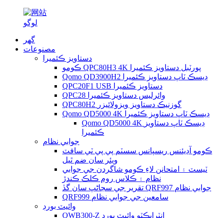
گھر
مصنوعات
دستاويز ڪئميرا
ڪومو QPC80H3 4K پورٽبل دستاويز ڪئميرا
Qomo QD3900H2 ڊيسڪ ٽاپ دستاويز ڪئميرا
QPC20F1 USB دستاويز ڪئميرا
QPC28 وائرليس دستاويز ڪئميرا
QPC80H2 گوزنيڪ دستاويز ويزولائيزر
Qomo QD5000 4K ڊيسڪ ٽاپ دستاويز ڪئميرا
Qomo QD5000 4K ڊيسڪ ٽاپ دستاويز
ڪئميرا
جوابي نظام
ڪومو آڊيئنس ريسپانس سسٽم پي پي ٽي سافٽ
ويئر سان ضم ٿيل
ٽيسٽ ۽ امتحانن لاءِ ڪومو شاگردن جي جوابي
نظام ۽ ڪلاس روم ڪلڪ ڪندڙ
تقرير جي سڃاڻپ سان گڏ QRF997 جوابي نظام
QRF999 سامعين جي جوابي نظام
وائيٽ بورڊ
QWB300-Z انٽرايڪٽو وائيٽ بورڊ