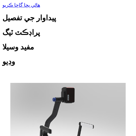
هاڻي پڇا ڳاڇا ڪريو
پيداوار جي تفصيل
پراڊڪٽ ٽيگ
مفيد وسيلا
وڊيو