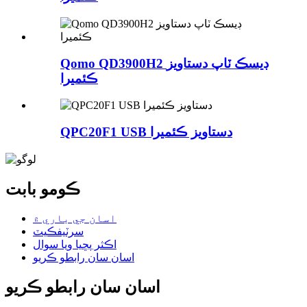
Qomo QD3900H2 ڊيسڪ ٽاپ دستاويز
ڪئميرا
QPC20F1 USB دستاويز ڪئميرا
ڪومو بابت
اسان جي باري ۾
سرٽيفڪيٽ
اڪثر پڇيا ويا سوال
اسان سان رابطو ڪريو
اسان سان رابطو ڪريو